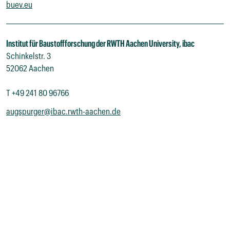
buev.eu
15:50
-
16:00
Schlusswort und Tagesausklang
Institut für Baustoffforschung der RWTH Aachen University, ibac
Schinkelstr. 3
52062 Aachen
T
+49 241 80 96766
augspurger@ibac.rwth-aachen.de