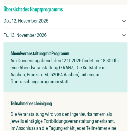
Übersicht des Hauptprogramms
Do., 12. November 2026
09:30
-
09:50
Begrüßung
Fr., 13. November 2026
Univ.-Prof. Dr. rer. nat. Oliver Weichold, Institut für
08:45
-
09:00
Begrüßung
Bauforschung der RWTH Aachen
Abendveranstaltung mit Programm
Univ.-Prof. Dr.-Ing. Michael Raupach, Institut für
Univ.-Prof. Dr. rer. nat. Oliver Weichold, Institut für
Am Donnerstagabend, den 12.11.2026 findet um 18.30 Uhr
Bauforschung
Bauforschung der RWTH Aachen
eine Abendveranstaltung (FRANZ, Die Kultstätte in
Univ.-Prof. Dr.-Ing. Michael Raupach, Institut für
Aachen, Franzstr. 74, 52064 Aachen) mit einem
09:50
-
10:30
Die neue Instandhaltungsrichtlinie des DAfStb 2025+
Bauforschung
Überraschungsprogramm statt.
Prof. Dr.-Ing. Udo Wiens, Deutscher Ausschuss für
09:00
-
09:40
Instandsetzung von Betonbauteilen im Bereich der
Stahlbeton (DAfStb)
Trinkwasserspeicherung
Dr.-Ing. Bianca Kern, Deutscher Ausschuss für
Teilnahmebescheinigung
Stahlbeton e.V.
Univ.-Prof. Dr.-Ing. Wolfgang Breit, Rheinland-
Pfälzische Technische Universität Kaiserslautern-
Die Veranstaltung wird von den Ingenieurkammern als 
10:30
-
11:10
Automatisierte Erhebung und Auswertung von
Landau (RPTU)
jeweils eintägige Fortbildungsveranstaltung anerkannt. 

Bauwerksdiagnosedaten
Im Anschluss an die Tagung erhält jeder Teilnehmer eine 